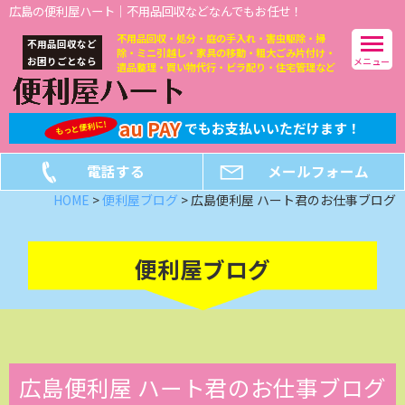
広島の便利屋ハート｜不用品回収などなんでもお任せ！
不用品回収・処分・庭の手入れ・害虫駆除・掃
不用品回収など
除・ミニ引越し・家具の移動・粗大ごみ片付け・
メニュー
お困りごとなら
遺品整理・買い物代行・ビラ配り・住宅管理など
au PAY
でもお支払いいただけます！
もっと便利に!
電話する
メールフォーム
HOME
>
便利屋ブログ
>
広島便利屋 ハート君のお仕事ブログ
便利屋ブログ
広島便利屋 ハート君のお仕事ブログ