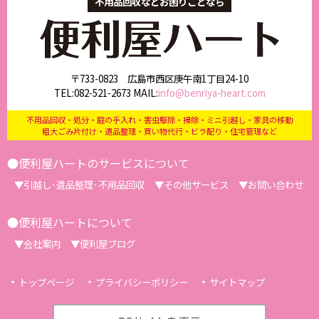
不用品回収などお困りごとなら
〒733-0823 広島市西区庚午南1丁目24-10
TEL:
082-521-2673
MAIL:
info@benriya-heart.com
不用品回収・処分・庭の手入れ・害虫駆除・掃除・ミニ引越し・家具の移動
粗大ごみ片付け・遺品整理・買い物代行・ビラ配り・住宅管理など
便利屋ハートのサービスについて
引越し･遺品整理･不用品回収
その他サービス
お問い合わせ
便利屋ハートについて
会社案内
便利屋ブログ
トップページ
プライバシーポリシー
サイトマップ